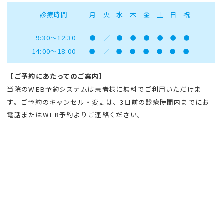
診療時間
月
火
水
木
金
土
日
祝
9:30～12:30
●
／
●
●
●
●
●
●
14:00～18:00
●
／
●
●
●
●
●
●
【ご予約にあたってのご案内】
当院のWEB予約システムは患者様に無料でご利用いただけま
す。ご予約のキャンセル・変更は、3日前の診療時間内までにお
電話またはWEB予約よりご連絡ください。