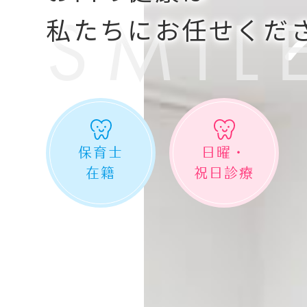
SMIL
私たちにお任せくだ
保育士
日曜・
在籍
祝日診療