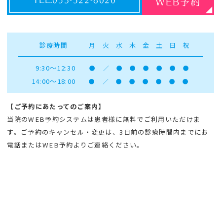
053-522-8020
WEB予約
診療時間
月
火
水
木
金
土
日
祝
9:30～12:30
●
／
●
●
●
●
●
●
14:00～18:00
●
／
●
●
●
●
●
●
【ご予約にあたってのご案内】
当院のWEB予約システムは患者様に無料でご利用いただけま
す。ご予約のキャンセル・変更は、3日前の診療時間内までにお
電話またはWEB予約よりご連絡ください。