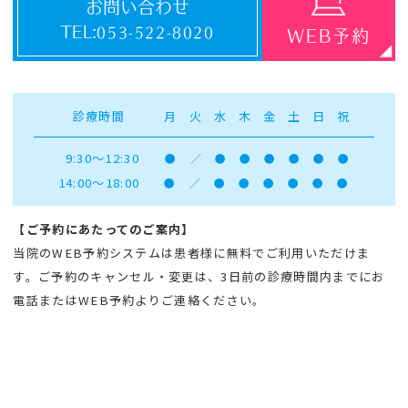
お問い合わせ
TEL:
053-522-8020
WEB予約
診療時間
月
火
水
木
金
土
日
祝
9:30～12:30
●
／
●
●
●
●
●
●
14:00～18:00
●
／
●
●
●
●
●
●
【ご予約にあたってのご案内】
当院のWEB予約システムは患者様に無料でご利用いただけま
す。ご予約のキャンセル・変更は、3日前の診療時間内までにお
電話またはWEB予約よりご連絡ください。