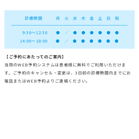
診療時間
月
火
水
木
金
土
日
祝
9:30～12:30
●
／
●
●
●
●
●
●
14:00～18:00
●
／
●
●
●
●
●
●
【ご予約にあたってのご案内】
当院のWEB予約システムは患者様に無料でご利用いただけま
す。ご予約のキャンセル・変更は、3日前の診療時間内までにお
電話またはWEB予約よりご連絡ください。